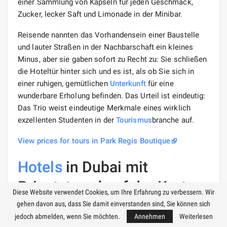
einer Sammlung von Kapseln für jeden Geschmack,
Zucker, lecker Saft und Limonade in der Minibar.
Reisende nannten das Vorhandensein einer Baustelle
und lauter Straßen in der Nachbarschaft ein kleines
Minus, aber sie gaben sofort zu Recht zu: Sie schließen
die Hoteltür hinter sich und es ist, als ob Sie sich in
einer ruhigen, gemütlichen
Unterkunft
für eine
wunderbare Erholung befinden. Das Urteil ist eindeutig:
Das Trio weist eindeutige Merkmale eines wirklich
exzellenten Studenten in der
Tourismus
branche auf.
View prices for tours in Park Regis Boutique
Hotels
in Dubai mit
Privatstrand auf der Karte
Diese Website verwendet Cookies, um Ihre Erfahrung zu verbessern. Wir
gehen davon aus, dass Sie damit einverstanden sind, Sie können sich
jedoch abmelden, wenn Sie möchten.
Annehmen
Weiterlesen