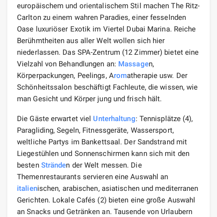
europäischem und orientalischem Stil machen The Ritz-
Carlton zu einem wahren Paradies, einer fesselnden
Oase luxuriöser Exotik im Viertel Dubai Marina. Reiche
Berühmtheiten aus aller Welt wollen sich hier
niederlassen. Das SPA-Zentrum (12 Zimmer) bietet eine
Vielzahl von Behandlungen an:
Massage
n,
Körperpackungen, Peelings, A
rom
atherapie usw. Der
Schönheitssalon beschäftigt Fachleute, die wissen, wie
man Gesicht und Körper jung und frisch hält.
Die Gäste erwartet viel
Unterhaltung
: Tennisplätze (4),
Paragliding, Segeln, Fitnessgeräte, Wassersport,
weltliche Partys im Bankettsaal. Der Sandstrand mit
Liegestühlen und Sonnenschirmen kann sich mit den
besten
Strände
n der Welt messen. Die
Themenrestaurants servieren eine Auswahl an
italien
ischen, arabischen, asiatischen und mediterranen
Gerichten. Lokale Cafés (2) bieten eine große Auswahl
an Snacks und Getränken an. Tausende von Urlaubern