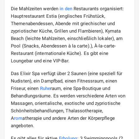
Die Mahlzeiten werden
in den
Restaurants organisiert:
Hauptrestaurant Estia (englisches Frühstück,
Themenabendessen, Abende mit griechischer und
zypriotischer Küche, Grillen und Flambieren), Kymata
Beach (leichte Mahlzeiten, einschließlich lokaler), am
Pool (Snacks, Abendessen à la carte).), À-la-carte-
Restaurant (internationale Küche). Es gibt eine
Loungebar und eine VIP-Bar.
Das Elixir Spa verfügt über 2 Saunen (eine speziell für
Nudisten), ein Dampfbad, einen Fitnessraum, einen
Friseur, einen
Ruhe
raum, eine Spa-Boutique und
Behandlungsräume. Es werden verschiedene Arten von
Massagen, orientalische, exotische und zypriotische
Schönheitsbehandlungen, Thalassotherapie,
A
rom
atherapie und andere Arten der Körperpflege
angeboten.
Es gibt alles für aktive
Erholung
: 3 Swimmingpools (2