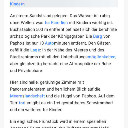
An einem Sandstrand gelegen. Das Wasser ist ruhig,
ohne Wellen, was
für Familien
mit Kindern wichtig ist.
Buchstäblich 500 m entfernt befindet sich der berühmte
archäologische Park der Königsgräber. Die
Burg
von
Paphos ist nur 10
Auto
minuten entfernt. Den Gästen
gefällt die
Lage
: in der Nähe des Meeres und des
Stadtzentrums mit all den Unterhaltungs
möglichkeiten
,
aber gleichzeitig herrscht eine Atmosphäre der Ruhe
und Privatsphäre.
Hier sind helle, geräumige Zimmer mit
Panoramafenstern und herrlichem Blick auf die
Meere
s
landschaft
und die Hügel von Paphos. Auf dem
Terri
tor
ium gibt es ein frei gestaltbares Schwimmbad
und ein weiteres für Kinder.
Ein englisches Frühstück wird in einem speziellen