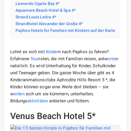
Leonardo Cypria Bay 4*
Aquamare Beach Hotel & Spa 4*
Strand Louis Ledra 4*
Strandhotel Alexander der Große 4*
Paphos Hotels für Familien mit Kindern auf der Karte
Lohnt es sich mit
Kinder
n nach Paphos zu fahren?
Erfahrene
Tour
isten, die mit Familien reisen, antw
orte
n:
natürlich. Es wird Unterhaltung für Kinder, Schulkinder
und Teenager geben. Die ganze Woche über gibt es 4
Kinderanimationsclubs Aphrodite Hills Resort 5 *, die
Kinder können sogar eine Weile dort bleiben – sie
w
erden
sich um sie kümmern, unterhalten,
Bildungs
aktivitäten
anbieten und füttern.
Venus Beach Hotel 5*