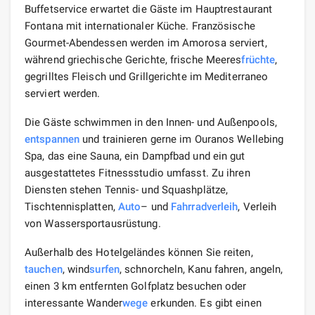
Buffetservice erwartet die Gäste im Hauptrestaurant
Fontana mit internationaler Küche. Französische
Gourmet-Abendessen werden im Amorosa serviert,
während griechische Gerichte, frische Meeres
früchte
,
gegrilltes Fleisch und Grillgerichte im Mediterraneo
serviert werden.
Die Gäste schwimmen in den Innen- und Außenpools,
entspannen
und trainieren gerne im Ouranos Wellebing
Spa, das eine Sauna, ein Dampfbad und ein gut
ausgestattetes Fitnessstudio umfasst. Zu ihren
Diensten stehen Tennis- und Squashplätze,
Tischtennisplatten,
Auto
– und
Fahrradverleih
, Verleih
von Wassersportausrüstung.
Außerhalb des Hotelgeländes können Sie reiten,
tauchen
, wind
surfen
, schnorcheln, Kanu fahren, angeln,
einen 3 km entfernten Golfplatz besuchen oder
interessante Wander
wege
erkunden. Es gibt einen