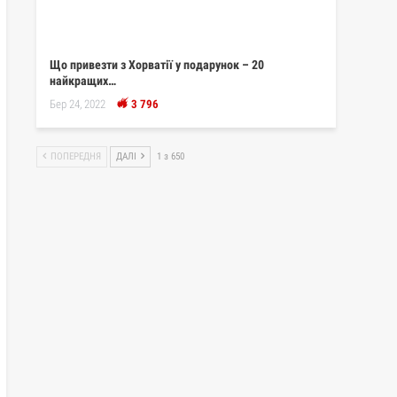
Що привезти з Хорватії у подарунок – 20
найкращих…
Бер 24, 2022
3 796
ПОПЕРЕДНЯ
ДАЛІ
1 з 650