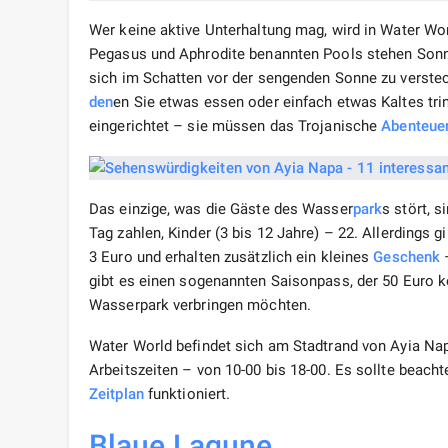
Wer keine aktive Unterhaltung mag, wird in Water Wor
Pegasus und Aphrodite benannten Pools stehen Son
sich im Schatten vor der sengenden Sonne zu verstec
den
en Sie etwas essen oder einfach etwas Kaltes trin
eingerichtet – sie müssen das Trojanische
Abenteue
Das einzige, was die Gäste des Wasser
park
s stört, s
Tag zahlen, Kinder (3 bis 12 Jahre) – 22. Allerdings g
3 Euro und erhalten zusätzlich ein kleines
Geschenk
–
gibt es einen sogenannten Saisonpass, der 50 Euro kos
Wasserpark verbringen möchten.
Water World befindet sich am Stadtrand von Ayia Na
Arbeitszeiten – von 10-00 bis 18-00. Es sollte beach
Zeitplan
funktioniert.
Blaue Lagune