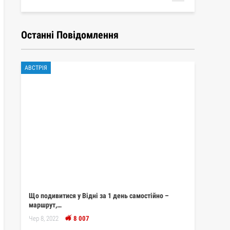
Останні Повідомлення
АВСТРІЯ
Що подивитися у Відні за 1 день самостійно –
маршрут,…
Чер 8, 2022
8 007