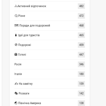
🚴Активний відпочинок
482
🤔 Різне
472
🗺 Поради для подорожей
468
🧳 Ідеї для туристів
465
🧭 Подорожі
459
🏨 Готелі
447
Росія
346
Італія
180
✍ На замітку
159
🎭 Розваги
142
🌏 Північна Америка
138