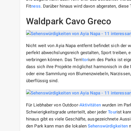
Fit
ness
. Darüber hinaus wird davon abgeraten, diese 
Waldpark Cavo Greco
Nicht weit von Ayia Napa entfernt befindet sich de
perfekt abwechslungsreich gestalten, Sport treiben, e
verbringen können. Das Terri
tor
ium des Parks ist eige
dass sich ihre Projekte möglichst harmonisch in die 
oder eine Sammlung von Blumenzwiebeln, Narzissen, 
überflüssig sind.
Für Liebhaber von Outdoor-
Aktivitäten
wurden im Park
Schwierigkeitsgrade unterteilt, aber jeder
Tour
ist kan
hinaus gibt es viele Geschäfte, ausgezeichnete Auss
den Park kann man die lokalen
Sehenswürdigkeiten
n