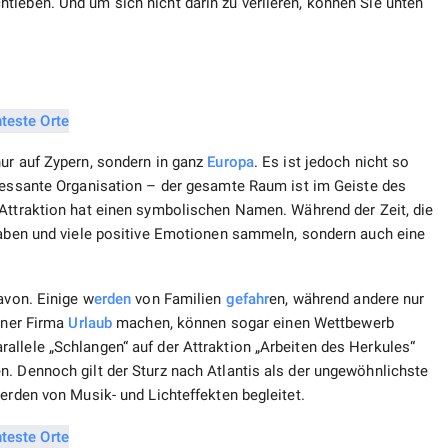
tleben. Und um sich nicht darin zu verlieren, können Sie unten
nur auf Zypern, sondern in ganz
Europa
. Es ist jedoch nicht so
eressante Organisation – der gesamte Raum ist im Geiste des
 Attraktion hat einen symbolischen Namen. Während der Zeit, die
 haben und viele positive Emotionen sammeln, sondern auch eine
avon. Einige w
erden
von Familien
gefahr
en, während andere nur
einer Firma
Urlaub
machen, können sogar einen Wettbewerb
allele „Schlangen“ auf der Attraktion „Arbeiten des Herkules“
n. Dennoch gilt der Sturz nach Atlantis als der ungewöhnlichste
werden von Musik- und Lichteffekten begleitet.