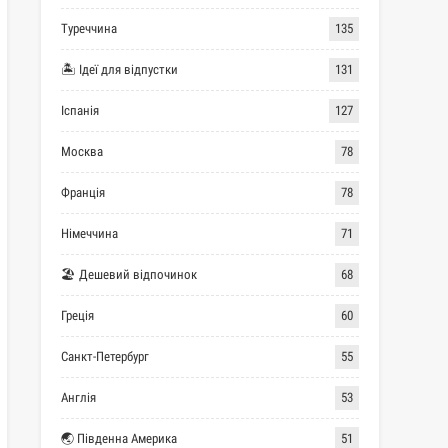
Туреччина
135
🏝 Ідеї для відпустки
131
Іспанія
127
Москва
78
Франція
78
Німеччина
71
🏖 Дешевий відпочинок
68
Греція
60
Санкт-Петербург
55
Англія
53
🌏 Південна Америка
51