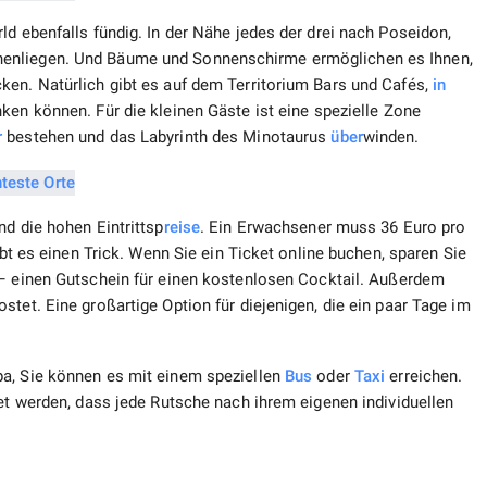
ld ebenfalls fündig. In der Nähe jedes der drei nach Poseidon,
nenliegen. Und Bäume und Sonnenschirme ermöglichen es Ihnen,
ken. Natürlich gibt es auf dem Territorium Bars und Cafés,
in
ken können. Für die kleinen Gäste ist eine spezielle Zone
r
bestehen und das Labyrinth des Minotaurus
über
winden.
ind die hohen Eintrittsp
reise
. Ein Erwachsener muss 36 Euro pro
ibt es einen Trick. Wenn Sie ein Ticket online buchen, sparen Sie
 einen Gutschein für einen kostenlosen Cocktail. Außerdem
tet. Eine großartige Option für diejenigen, die ein paar Tage im
pa, Sie können es mit einem speziellen
Bus
oder
Taxi
erreichen.
tet werden, dass jede Rutsche nach ihrem eigenen individuellen