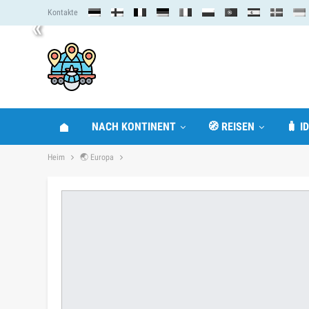
Kontakte
«
NACH KONTINENT
🧭 REISEN
🧳 I
Heim
🌏 Europa