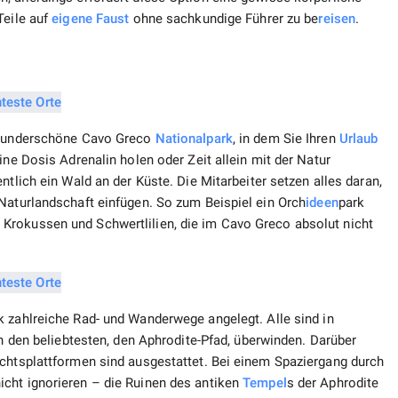
Teile auf
eigene Faust
ohne sachkundige Führer zu be
reisen
.
r wunderschöne Cavo Greco
Nationalpark
, in dem Sie Ihren
Urlaub
ine Dosis Adrenalin holen oder Zeit allein mit der Natur
ntlich ein Wald an der Küste. Die Mitarbeiter setzen alles daran,
Naturlandschaft einfügen. So zum Beispiel ein Orch
ideen
park
Krokussen und Schwertlilien, die im Cavo Greco absolut nicht
 zahlreiche Rad- und Wanderwege angelegt. Alle sind in
n den beliebtesten, den Aphrodite-Pfad, überwinden. Darüber
ichtsplattformen sind ausgestattet. Bei einem Spaziergang durch
icht ignorieren – die Ruinen des antiken
Tempel
s der Aphrodite