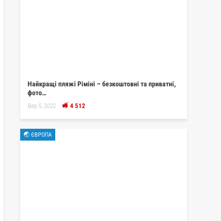
Найкращі пляжі Ріміні – безкоштовні та приватні,
фото…
Вер 5, 2022
4 512
🌏 ЄВРОПА