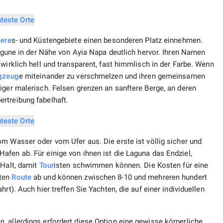
ere
s- und Küstengebiete einen besonderen Platz einnehmen.
Lagune in der Nähe von Ayia Napa deutlich hervor. Ihren Namen
wirklich hell und transparent, fast himmlisch in der Farbe. Wenn
gzeug
e miteinander zu verschmelzen und ihren gemeinsamen
iger malerisch. Felsen grenzen an sanftere Berge, an deren
rtreibung fabelhaft.
m Wasser oder vom Ufer aus. Die erste ist völlig sicher und
fen ab. Für einige von ihnen ist die Laguna das Endziel,
 Halt, damit
Tour
isten schwimmen können. Die Kosten für eine
lten
Route
ab und können zwischen 8-10 und mehreren hundert
rt). Auch hier treffen Sie Yachten, die auf einer individuellen
 allerdings erfordert diese Option eine gewisse körperliche