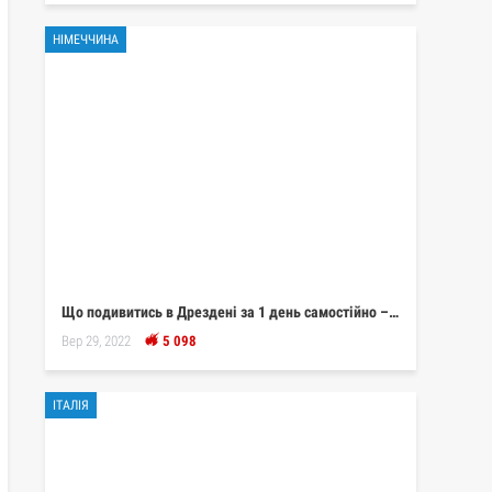
НІМЕЧЧИНА
Що подивитись в Дрездені за 1 день самостійно –…
Вер 29, 2022
5 098
ІТАЛІЯ