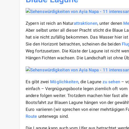
Zypern ist reich an Natur
attraktionen
, unter denen
Me
Aber selbst unter all dieser Pracht sticht die Blaue 
hat sie nicht zufällig bekommen. Das Wasser hier ist 
Sie den Horizont betrachten, scheinen die beiden
Flu
Weg fortzusetzen. Die Küste der Lagune ist nicht wen
Hängen Fichten wachsen. Die Landschaft ist ohne Übe
Es gibt zwei
Möglichkeiten
, die Lagune
zu sehen
– vo
einfach – Vergnügungsboote legen ziemlich oft vom Ha
andere folgen weiter. Trotzdem machen hier fast alle
Bootsfahrt zur Blauen Lagune hängen von der gewäh
Euro variieren (wir sprechen von einer mehrtägigen Fah
Route
unterwegs sind.
Die Lagune kann auch vom Ufer aus betrachtet werden,