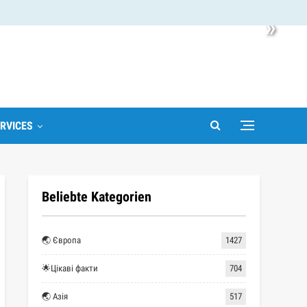
»
RVICES
Beliebte Kategorien
🌏 Європа
1427
🌟Цікаві факти
704
🌏 Азія
517