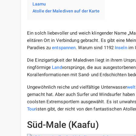
Laamu
Atolle der Malediven auf der Karte
Ein solch liebevoller und weich klingender Name „Ma
elitären Ort in Verbindung gebracht. Es gibt eine Mei
Paradies zu
entspannen
. Warum sind 1192
Inseln
im 
Die Einzigartigkeit der Malediven liegt in ihrem Urspr
ringförmige
Land
vorsprünge, die aus ausgestorbenen
Korallenformationen mit Sand- und Erdschichten bed
Ungewöhnlich reiche und vielfältige Unterwasser
welt
gemacht hat. Aber auch Surfer und Windsurfer haben
coolsten Extremsportlern ausgewählt. Es ist unwahrs
Tour
isten gibt, der nicht von den fantastischen Atoll
Süd-Male (Kaafu)