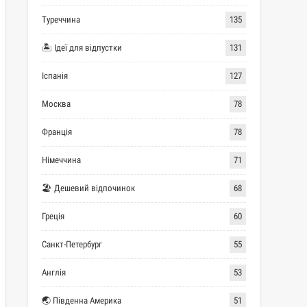
Туреччина
135
🏝 Ідеї для відпустки
131
Іспанія
127
Москва
78
Франція
78
Німеччина
71
🏖 Дешевий відпочинок
68
Греція
60
Санкт-Петербург
55
Англія
53
🌏 Південна Америка
51