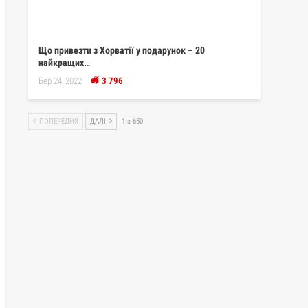
Що привезти з Хорватії у подарунок – 20
найкращих…
Бер 24, 2022
3 796
ПОПЕРЕДНЯ
ДАЛІ
1 з 650