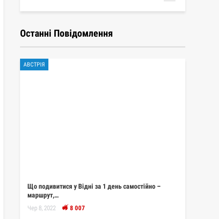
Останні Повідомлення
АВСТРІЯ
Що подивитися у Відні за 1 день самостійно –
маршрут,…
Чер 8, 2022
8 007