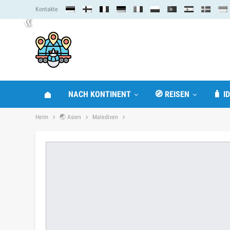
Kontakte
«
NACH KONTINENT
🧭 REISEN
🧳 I
Heim
🌏 Asien
Malediven