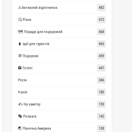
🚴Активний відпочинок
482
🤔 Різне
472
🗺 Поради для подорожей
468
🧳 Ідеї для туристів
465
🧭 Подорожі
459
🏨 Готелі
447
Росія
346
Італія
180
✍ На замітку
159
🎭 Розваги
142
🌏 Північна Америка
138