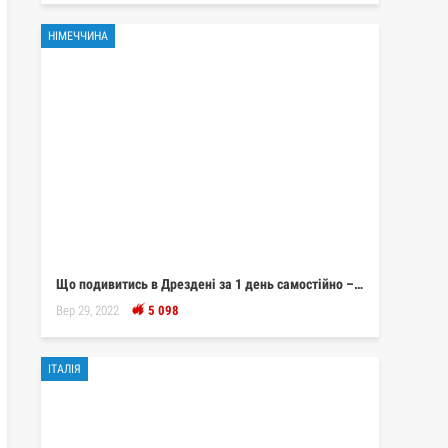
НІМЕЧЧИНА
Що подивитись в Дрездені за 1 день самостійно –…
Вер 29, 2022
5 098
ІТАЛІЯ