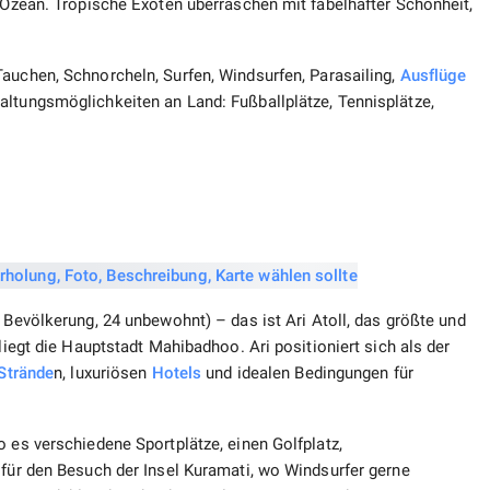
m Ozean. Tropische Exoten überraschen mit fabelhafter Schönheit,
uchen, Schnorcheln, Surfen, Windsurfen, Parasailing,
Ausflüge
altungsmöglichkeiten an Land: Fußballplätze, Tennisplätze,
 Bevölkerung, 24 unbewohnt) – das ist Ari Atoll, das größte und
liegt die Hauptstadt Mahibadhoo. Ari positioniert sich als der
Strände
n, luxuriösen
Hotels
und idealen Bedingungen für
o es verschiedene Sportplätze, einen Golfplatz,
 für den Besuch der Insel Kuramati, wo Windsurfer gerne