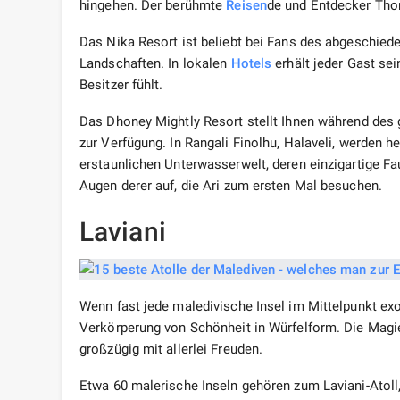
hingehen. Der berühmte
Reisen
de und Entdecker Thor
Das Nika Resort ist beliebt bei Fans des abgeschied
Landschaften. In lokalen
Hotels
erhält jeder Gast sei
Besitzer fühlt.
Das Dhoney Mightly Resort stellt Ihnen während des 
zur Verfügung. In Rangali Finolhu, Halaveli, werden
erstaunlichen Unterwasserwelt, deren einzigartige Fau
Augen derer auf, die Ari zum ersten Mal besuchen.
Laviani
Wenn fast jede maledivische Insel im Mittelpunkt exot
Verkörperung von Schönheit in Würfelform. Die Magie
großzügig mit allerlei Freuden.
Etwa 60 malerische Inseln gehören zum Laviani-Atoll