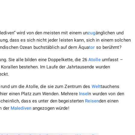
lediven“ wird von den meisten mit einem un
zug
änglichen und
nung, dass es sich nicht jeder leisten kann, sich in einem solchen
Indischen Ozean buchstäblich auf dem Äqua
tor
so berühmt?
ung. Sie alle bilden eine Doppelkette, die 26
Atolle
umfasst –
 Korallen bestehen. Im Laufe der Jahrtausende wurden
eckt.
rund um die Atolle, die sie zum Zentrum des
Welt
tauchens
 hier einen Platz zum Wenden. Mehrere
Insel
n wurden von den
cheinlich, dass es unter den begeisterten
Reisen
den einen
en der
Malediven
angezogen würde!