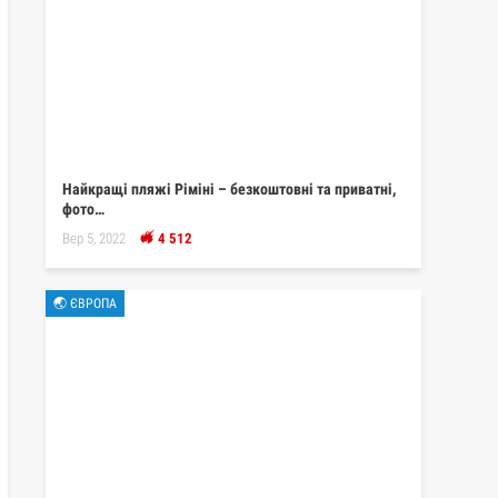
Найкращі пляжі Ріміні – безкоштовні та приватні,
фото…
Вер 5, 2022
4 512
🌏 ЄВРОПА