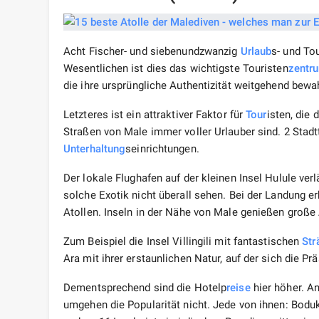
Acht Fischer- und siebenundzwanzig
Urlaub
s- und To
Wesentlichen ist dies das wichtigste Touristen
zentr
die ihre ursprüngliche Authentizität weitgehend bewah
Letzteres ist ein attraktiver Faktor für
Tour
isten, die 
Straßen von Male immer voller Urlauber sind. 2 Stadt
Unterhaltung
seinrichtungen.
Der lokale Flughafen auf der kleinen Insel Hulule ver
solche Exotik nicht überall sehen. Bei der Landung 
Atollen. Inseln in der Nähe von Male genießen groß
Zum Beispiel die Insel Villingili mit fantastischen
Str
Ara mit ihrer erstaunlichen Natur, auf der sich die Prä
Dementsprechend sind die Hotelp
reise
hier höher. An
umgehen die Popularität nicht. Jede von ihnen: Bodukhi