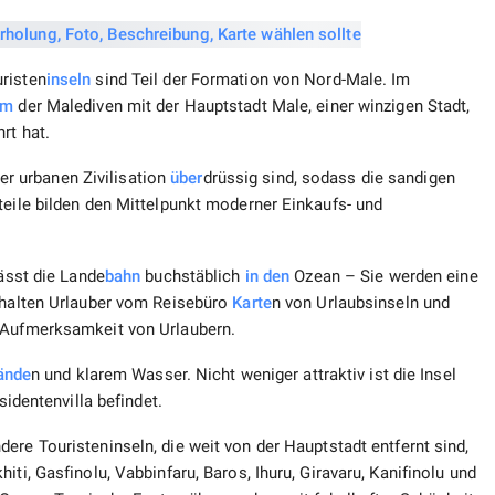
uristen
inseln
sind Teil der Formation von Nord-Male. Im
um
der Malediven mit der Hauptstadt Male, einer winzigen Stadt,
rt hat.
der urbanen Zivilisation
über
drüssig sind, sodass die sandigen
teile bilden den Mittelpunkt moderner Einkaufs- und
lässt die Lande
bahn
buchstäblich
in den
Ozean – Sie werden eine
erhalten Urlauber vom Reisebüro
Karte
n von Urlaubsinseln und
e Aufmerksamkeit von Urlaubern.
ände
n und klarem Wasser. Nicht weniger attraktiv ist die Insel
sidentenvilla befindet.
dere Touristeninseln, die weit von der Hauptstadt entfernt sind,
ti, Gasfinolu, Vabbinfaru, Baros, Ihuru, Giravaru, Kanifinolu und