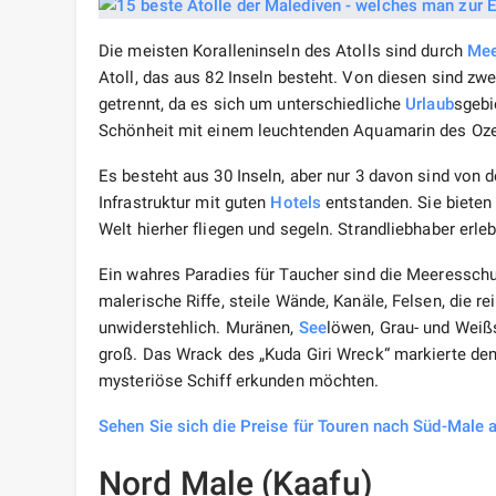
Die meisten Koralleninseln des Atolls sind durch
Mee
Atoll, das aus 82 Inseln besteht. Von diesen sind zw
getrennt, da es sich um unterschiedliche
Urlaub
sgebi
Schönheit mit einem leuchtenden Aquamarin des Oze
Es besteht aus 30 Inseln, aber nur 3 davon sind von 
Infrastruktur mit guten
Hotels
entstanden. Sie bieten
Welt hierher fliegen und segeln. Strandliebhaber erle
Ein wahres Paradies für Taucher sind die Meeressch
malerische Riffe, steile Wände, Kanäle, Felsen, die re
unwiderstehlich. Muränen,
See
löwen, Grau- und Weißs
groß. Das Wrack des „Kuda Giri Wreck“ markierte de
mysteriöse Schiff erkunden möchten.
Sehen Sie sich die Preise für Touren nach Süd-Male 
Nord Male (Kaafu)