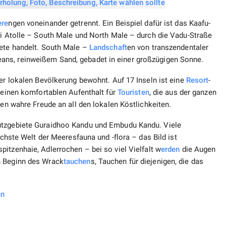
re
ngen voneinander getrennt. Ein Beispiel dafür ist das Kaafu-
ei Atolle – South Male und North Male – durch die Vadu-Straße
ete handelt. South Male –
Landschaft
en von transzendentaler
ans, reinweißem Sand, gebadet in einer großzügigen Sonne.
der lokalen Bevölkerung bewohnt. Auf 17 Inseln ist eine
Resort
-
 einen komfortablen Aufenthalt für
Touristen
, die aus der ganzen
ben wahre Freude an all den lokalen Köstlichkeiten.
utzgebiete Guraidhoo Kandu und Embudu Kandu. Viele
ichste Welt der Meeresfauna und -flora – das Bild ist
pitzenhaie, Adlerrochen – bei so viel Vielfalt w
erden
die Augen
n Beginn des Wrack
tauchen
s, Tauchen für diejenigen, die das
an