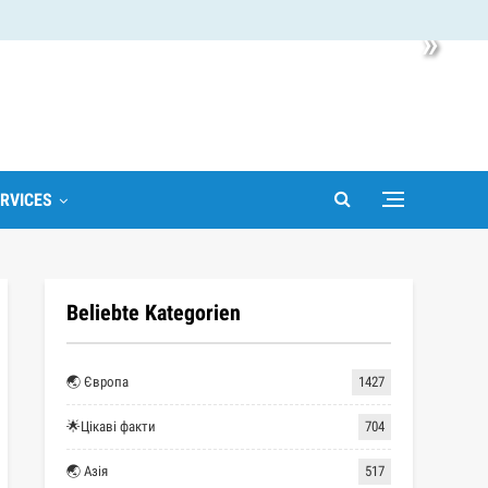
»
RVICES
Beliebte Kategorien
🌏 Європа
1427
🌟Цікаві факти
704
🌏 Азія
517