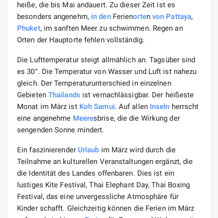
heiße, die bis Mai andauert. Zu dieser Zeit ist es
besonders angenehm,
in den
Ferien
orte
n
von Pattaya
,
Phuket
, im sanften Meer zu schwimmen. Regen an
Orten der Hauptorte fehlen vollständig.
Die Lufttemperatur steigt allmählich an. Tagsüber sind
es 30°. Die Temperatur von Wasser und Luft ist nahezu
gleich. Der Temperaturunterschied in einzelnen
Gebieten
Thailands
ist vernachlässigbar. Der heißeste
Monat im März ist
Koh Samui
. Auf allen
Inseln
herrscht
eine angenehme
Meere
sbrise, die die Wirkung der
sengenden Sonne mindert.
Ein faszinierender
Urlaub
im März wird durch die
Teilnahme an kulturellen Veranstaltungen ergänzt, die
die Identität des Landes offenbaren. Dies ist ein
lustiges Kite Festival, Thai Elephant Day, Thai Boxing
Festival, das eine unvergessliche Atmosphäre für
Kinder schafft. Gleichzeitig können die Ferien im März