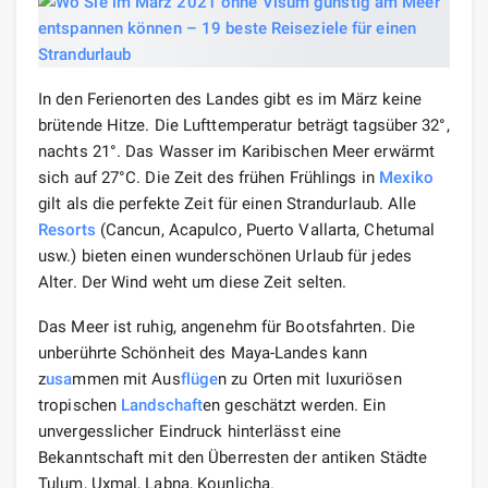
In den Ferienorten des Landes gibt es im März keine
brütende Hitze. Die Lufttemperatur beträgt tagsüber 32°,
nachts 21°. Das Wasser im Karibischen Meer erwärmt
sich auf 27°C. Die Zeit des frühen Frühlings in
Mexiko
gilt als die perfekte Zeit für einen Strandurlaub. Alle
Resorts
(Cancun, Acapulco, Puerto Vallarta, Chetumal
usw.) bieten einen wunderschönen Urlaub für jedes
Alter. Der Wind weht um diese Zeit selten.
Das Meer ist ruhig, angenehm für Bootsfahrten. Die
unberührte Schönheit des Maya-Landes kann
z
usa
mmen mit Aus
flüge
n zu Orten mit luxuriösen
tropischen
Landschaft
en geschätzt werden. Ein
unvergesslicher Eindruck hinterlässt eine
Bekanntschaft mit den Überresten der antiken Städte
Tulum, Uxmal, Labna, Kounlicha.