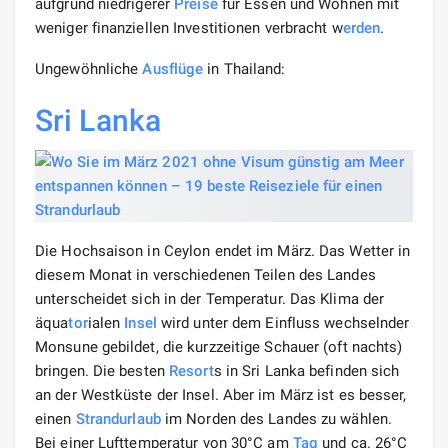
aufgrund niedrigerer
Preise
für Essen und Wohnen mit
weniger finanziellen Investitionen verbracht w
erden
.
Ungewöhnliche
Ausflüge
in Thailand:
Sri Lanka
Die Hochsaison in Ceylon endet im März. Das Wetter in
diesem Monat in verschiedenen Teilen des Landes
unterscheidet sich in der Temperatur. Das Klima der
äqua
tor
ialen
Insel
wird unter dem Einfluss wechselnder
Monsune gebildet, die kurzzeitige Schauer (oft nachts)
bringen. Die besten
Resort
s in Sri Lanka befinden sich
an der Westküste der Insel. Aber im März ist es besser,
einen
Strandurlaub
im Norden des Landes zu wählen.
Bei einer Lufttemperatur von 30°C am
Tag
und ca. 26°C