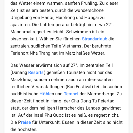
das Wetter einem warmen, sanften Frühling. Zu dieser
Zeit ist es am besten, durch die wunderschöne
Umgebung von Hanoi, Haiphong und Hongai zu
spazieren. Die Lufttemperatur beträgt hier etwa 22°.
Manchmal regnet es leicht. Schwimmen ist ein
bisschen kalt. Wählen Sie für einen
Strandurlaub
die
zentralen, südlichen Teile Vietnams. Der berühmte
Ferienort Nha Trang hat im März heißes Wetter.
Das Wasser erwärmt sich auf 27°. Im zentralen Teil
(Danang
Resorts
) genießen Touristen nicht nur das
Märzklima, sondern nehmen auch an interessanten
festlichen Veranstaltungen (Kan-Festival) teil, besuchen
buddhistische
Höhle
n und
Tempel
der Marmorberge. Zu
dieser Zeit findet in Hanoi der Chu Dong Tu-Feiertag
statt, der dem heiligen Herrscher des Landes gewidmet
ist. Auf der Insel Phu Quoc ist es heiß, es regnet nicht.
Die P
reise
für Unterkunft, Essen in dieser Zeit sind nicht
die höchsten.