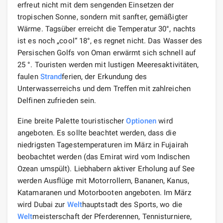
erfreut nicht mit dem sengenden Einsetzen der
tropischen Sonne, sondern mit sanfter, gemäßigter
Wärme. Tagsüber erreicht die Temperatur 30°, nachts
ist es noch „cool“ 18°, es regnet nicht. Das Wasser des
Persischen Golfs von Oman erwärmt sich schnell auf
25 °. Touristen werden mit lustigen Meeresaktivitäten,
faulen
Strand
ferien, der Erkundung des
Unterwasserreichs und dem Treffen mit zahlreichen
Delfinen zufrieden sein.
Eine breite Palette touristischer
Optionen
wird
angeboten. Es sollte beachtet werden, dass die
niedrigsten Tagestemperaturen im März in Fujairah
beobachtet werden (das Emirat wird vom Indischen
Ozean umspült). Liebhabern aktiver Erholung auf See
werden Ausflüge mit Motorrollern, Bananen, Kanus,
Katamaranen und Motorbooten angeboten. Im März
wird Dubai zur
Welt
hauptstadt des Sports, wo die
Welt
meisterschaft der Pferderennen, Tennisturniere,