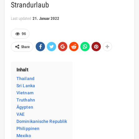
Strandurlaub
Last updated
21. Januar 2022
96
Share
Inhalt
Thailand
Sri Lanka
Vietnam
Truthahn
Ägypten
VAE
Dominikanische Republik
Philippinen
Mexiko