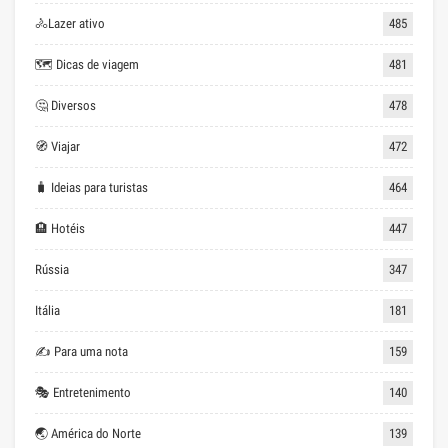
🚴Lazer ativo
485
🗺 Dicas de viagem
481
🤔 Diversos
478
🧭 Viajar
472
🧳 Ideias para turistas
464
🏨 Hotéis
447
Rússia
347
Itália
181
✍ Para uma nota
159
🎭 Entretenimento
140
🌏 América do Norte
139