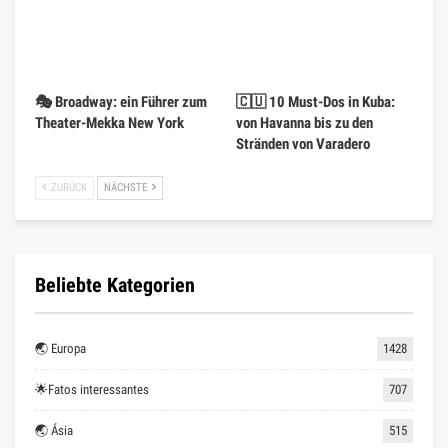
🎭 Broadway: ein Führer zum
🇨🇺 10 Must-Dos in Kuba:
Theater-Mekka New York
von Havanna bis zu den
Stränden von Varadero
ZURÜCK
NÄCHSTE
Beliebte Kategorien
🌏 Europa
1428
🌟Fatos interessantes
707
🌏 Ásia
515