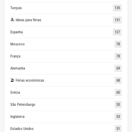
Turquia
135
🏝 Ideias para férias
131
Espanha
127
Moscovo
78
França
78
Alemanha
69
🏖 Férias económicas
68
Grécia
60
São Petersburgo
55
Inglaterra
53
Estados Unidos
51