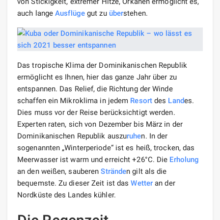
von Stickigkeit, extremer Hitze, Orkanen ermöglicht es,
auch lange
Ausflüge
gut zu
über
stehen.
Das tropische Klima der Dominikanischen Republik
ermöglicht es Ihnen, hier das ganze Jahr über zu
entspannen. Das Relief, die Richtung der Winde
schaffen ein Mikroklima in jedem
Resort
des
Land
es.
Dies muss vor der Reise berücksichtigt werden.
Experten raten, sich von Dezember bis März in der
Dominikanischen Republik auszu
ruhe
n. In der
sogenannten „Winterperiode“ ist es heiß, trocken, das
Meerwasser ist warm und erreicht +26°C. Die
Erholung
an den weißen, sauberen
Strände
n gilt als die
bequemste. Zu dieser Zeit ist das
Wetter
an der
Nordküste des Landes kühler.