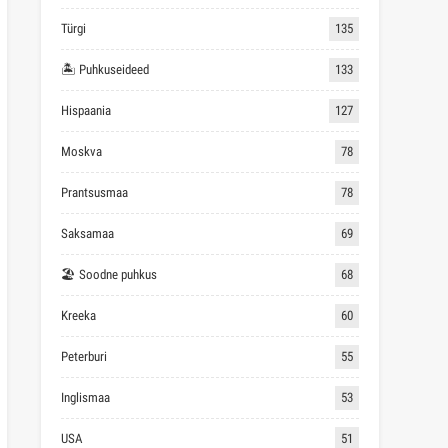
Türgi
135
🏝 Puhkuseideed
133
Hispaania
127
Moskva
78
Prantsusmaa
78
Saksamaa
69
🏖 Soodne puhkus
68
Kreeka
60
Peterburi
55
Inglismaa
53
USA
51