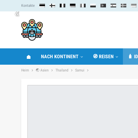
Kontakte
«
NACH KONTINENT
🧭 REISEN
🧳 I
Heim
🌏 Asien
Thailand
Samui