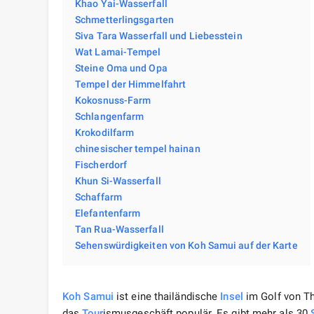
Khao Yai-Wasserfall
Schmetterlingsgarten
Siva Tara Wasserfall und Liebesstein
Wat Lamai-Tempel
Steine ​​Oma und Opa
Tempel der Himmelfahrt
Kokosnuss-Farm
Schlangenfarm
Krokodilfarm
chinesischer tempel hainan
Fischerdorf
Khun Si-Wasserfall
Schaffarm
Elefantenfarm
Tan Rua-Wasserfall
Sehenswürdigkeiten von Koh Samui auf der Karte
Koh Samui
ist eine thailändische
Insel
im Golf von T
das
Tour
ismusgeschäft populär. Es gibt mehr als 30