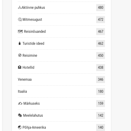
🚴Aktiivne puhkus
480
🤔 Mitmesugust
472
🗺 Reisinõuanded
467
🧳 Turistide ideed
462
🧭 Reisimine
450
🏨 Hotellid
438
Venemaa
346
Itaalia
180
✍ Märkuseks
159
🎭 Meelelahutus
142
🌏 Põhja-Ameerika
140