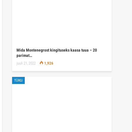
Mida Montenegrost kingituseks kaasa tuua – 20
parimat…
juuli 21, 2022
1,926
TÜRGI