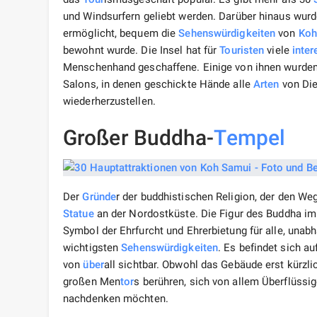
und Windsurfern geliebt werden. Darüber hinaus wurde
ermöglicht, bequem die
Sehenswürdigkeiten
von
Koh
bewohnt wurde. Die Insel hat für
Touristen
viele
inte
Menschenhand geschaffene. Einige von ihnen wurden s
Salons, in denen geschickte Hände alle
Arten
von Die
wiederherzustellen.
Großer Buddha-
Tempel
Der
Gründe
r der buddhistischen Religion, der den We
Statue
an der Nordostküste. Die Figur des Buddha im L
Symbol der Ehrfurcht und Ehrerbietung für alle, unabh
wichtigsten
Sehenswürdigkeiten
. Es befindet sich au
von
über
all sichtbar. Obwohl das Gebäude erst kürzlic
großen Men
tor
s berühren, sich von allem Überflüssi
nachdenken möchten.