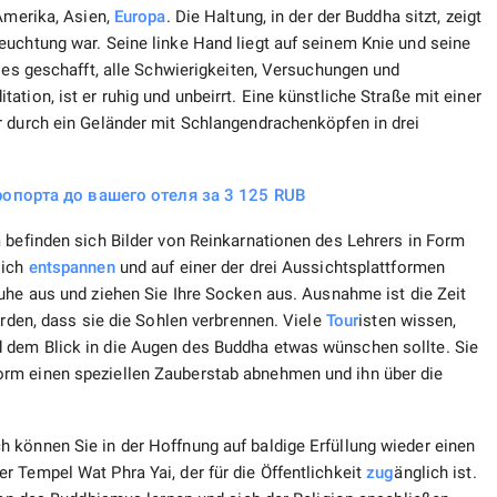
Amerika, Asien,
Europa
. Die Haltung, in der der Buddha sitzt, zeigt
euchtung war. Seine linke Hand liegt auf seinem Knie und seine
t es geschafft, alle Schwierigkeiten, Versuchungen und
tion, ist er ruhig und unbeirrt. Eine künstliche Straße mit einer
r durch ein Geländer mit Schlangendrachenköpfen in drei
опорта до вашего отеля за 3 125 RUB
 befinden sich Bilder von Reinkarnationen des Lehrers in Form
sich
entspannen
und auf einer der drei Aussichtsplattformen
huhe aus und ziehen Sie Ihre Socken aus. Ausnahme ist die Zeit
werden, dass sie die Sohlen verbrennen. Viele
Tour
isten wissen,
 dem Blick in die Augen des Buddha etwas wünschen sollte. Sie
rm einen speziellen Zauberstab abnehmen und ihn über die
 können Sie in der Hoffnung auf baldige Erfüllung wieder einen
 Tempel Wat Phra Yai, der für die Öffentlichkeit
zug
änglich ist.