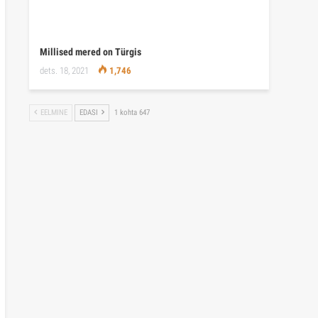
Millised mered on Türgis
dets. 18, 2021
1,746
EELMINE
EDASI
1 kohta 647