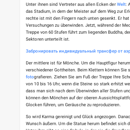
Unter ihnen sind Vertreter aus allen Ecken der
Welt
: 
das Stadium, in dem der Meister auf dem Weg zur Erl
rechte ist mit den Fingern nach unten gesenkt. Er ha
Versuchungen zu überwinden. Jetzt, während der Medita
Treppe von 60 Stufen führt zum liegenden Buddha, de
Sektoren unterteilt ist.
Забронировать индивидуальный трансфер от аэр
Der mittlere ist für Mönche. Um die Hauptfigur herum
verschiedener Gottheiten. Beim Klettern können Sie 
foto
grafieren. Ziehen Sie am Fuß der Treppe Ihre Sc
von 10 bis 16 Uhr, wenn die Steine ​​so stark erhitzt 
dass man sich nach dem Überwinden aller Stufen und
können den Mönchen auf der oberen Aussichtsplattfo
Glocken führen, um Geräusche zu reproduzieren.
So wird Karma gereinigt und Glück angezogen. Danach
Wunsch äußern. Um die Statue herum befindet sich der