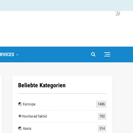
»
RVICES
Beliebte Kategorien
🌏 Euroopa
1406
🌟Huvitavad faktid
702
🌏 Aasia
514