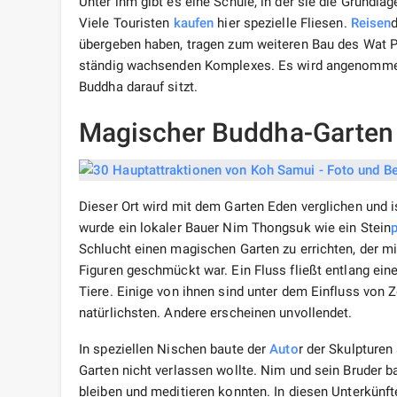
Unter ihm gibt es eine Schule, in der sie die Grundl
Viele Touristen
kaufen
hier spezielle Fliesen.
Reisen
übergeben haben, tragen zum weiteren Bau des Wat P
ständig wachsenden Komplexes. Es wird angenommen, 
Buddha darauf sitzt.
Magischer Buddha-Garten
Dieser Ort wird mit dem Garten Eden verglichen und i
wurde ein lokaler Bauer Nim Thongsuk wie ein Stein
Schlucht einen magischen Garten zu errichten, der m
Figuren geschmückt war. Ein Fluss fließt entlang ei
Tiere. Einige von ihnen sind unter dem Einfluss von
natürlichsten. Andere erscheinen unvollendet.
In speziellen Nischen baute der
Auto
r der Skulpturen
Garten nicht verlassen wollte. Nim und sein Bruder b
bleiben und meditieren konnten. In diesen Unterkünf