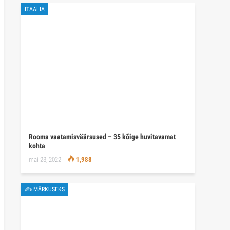
ITAALIA
Rooma vaatamisväärsused – 35 kõige huvitavamat
kohta
mai 23, 2022
1,988
✍ MÄRKUSEKS