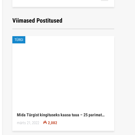
Viimased Postitused
TÜRGI
Mida Türgist kingituseks kaasa tuua – 25 parimat…
märts 21, 2022
2,082