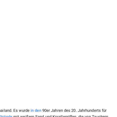
hailand. Es wurde
in den
90er Jahren des 20. Jahrhunderts für
Strände
mit weißem Sand und Korallenriffen, die von Tauchern