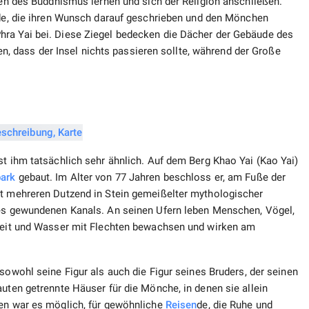
agen des Buddhismus lernen und sich der Religion anschließen.
de, die ihren Wunsch darauf geschrieben und den Mönchen
hra Yai bei. Diese Ziegel bedecken die Dächer der Gebäude des
dass der Insel nichts passieren sollte, während der Große
st ihm tatsächlich sehr ähnlich. Auf dem Berg Khao Yai (Kao Yai)
park
gebaut. Im Alter von 77 Jahren beschloss er, am Fuße der
it mehreren Dutzend in Stein gemeißelter mythologischer
nes gewundenen Kanals. An seinen Ufern leben Menschen, Vögel,
 Zeit und Wasser mit Flechten bewachsen und wirken am
 sowohl seine Figur als auch die Figur seines Bruders, der seinen
auten getrennte Häuser für die Mönche, in denen sie allein
ten war es möglich, für gewöhnliche
Reisen
de, die Ruhe und