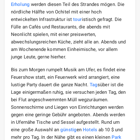
Erholung
werden diesen Teil des Strandes mögen. Die
nördliche Hälfte von Ochitel mit einer hoch
entwickelten Infrastruktur ist
tour
istisch gefragt. Die
Fülle an Cafés und Restaurants, die abends mit
Neonlicht spielen, mit einer preiswerten,
abwechslungsreichen Küche, zieht alle an. Abends und
am Wochenende kommen Einheimische, vor allem
junge Leute, gerne hierher.
Bis zum Morgen rumpelt Musik am Ufer, es findet eine
Feuershow statt, ein Feuerwerk wird arrangiert, eine
lustige Party dauert die ganze Nacht.
Tag
süber ist die
Lage einigermaßen ruhig, sie versuchen jeden Tag, den
bei Flut angeschwemmten Müll wegzuräumen.
Sonnenschirme und Liegen von Einrichtungen werden
gegen eine geringe Gebühr angeboten. Abends werden
in Ufernähe Tische und Sessel aufgestellt. Rund um
eine große Auswahl an
günstig
en
Hotels
ab 10 $ und
mehr pro Tag. In der Nähe gibt es einen kleinen
Park