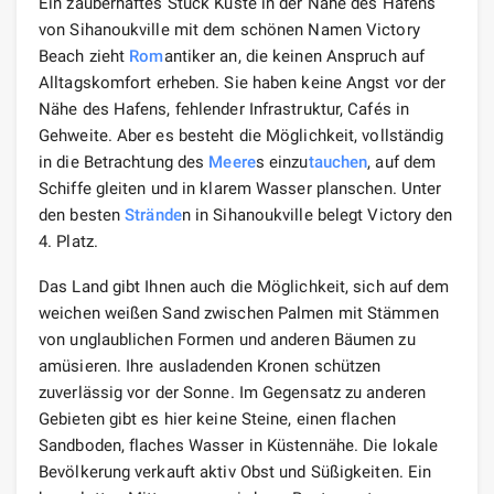
Ein zauberhaftes Stück Küste in der Nähe des Hafens
von Sihanoukville mit dem schönen Namen Victory
Beach zieht
Rom
antiker an, die keinen Anspruch auf
Alltagskomfort erheben. Sie haben keine Angst vor der
Nähe des Hafens, fehlender Infrastruktur, Cafés in
Gehweite. Aber es besteht die Möglichkeit, vollständig
in die Betrachtung des
Meere
s einzu
tauchen
, auf dem
Schiffe gleiten und in klarem Wasser planschen. Unter
den besten
Strände
n in Sihanoukville belegt Victory den
4. Platz.
Das Land gibt Ihnen auch die Möglichkeit, sich auf dem
weichen weißen Sand zwischen Palmen mit Stämmen
von unglaublichen Formen und anderen Bäumen zu
amüsieren. Ihre ausladenden Kronen schützen
zuverlässig vor der Sonne. Im Gegensatz zu anderen
Gebieten gibt es hier keine Steine, einen flachen
Sandboden, flaches Wasser in Küstennähe. Die lokale
Bevölkerung verkauft aktiv Obst und Süßigkeiten. Ein