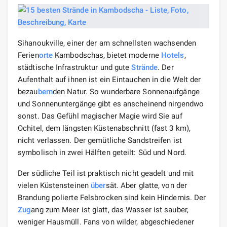
Sihanoukville, einer der am schnellsten wachsenden
Ferien
orte
Kambodschas, bietet moderne
Hotels
,
städtische Infrastruktur und gute
Strände
. Der
Aufenthalt auf ihnen ist ein Eintauchen in die Welt der
bezau
bern
den Natur. So wunderbare Sonnenaufgänge
und Sonnenuntergänge gibt es anscheinend nirgendwo
sonst. Das Gefühl magischer Magie wird Sie auf
Ochitel, dem längsten Küstenabschnitt (fast 3 km),
nicht verlassen. Der gemütliche Sandstreifen ist
symbolisch in zwei Hälften geteilt: Süd und Nord.
Der südliche Teil ist praktisch nicht geadelt und mit
vielen Küstensteinen
über
sät. Aber glatte, von der
Brandung polierte Felsbrocken sind kein Hindernis. Der
Zug
ang zum Meer ist glatt, das Wasser ist sauber,
weniger Hausmüll. Fans von wilder, abgeschiedener