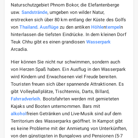
Naturschutzgebiet Phnom Bokor, die Elefantenberge
usw.
Sandstrände
, umgeben von wilder Natur,
erstrecken sich über 80 km entlang der Küste des Golfs
von
Thailand
.
Ausflüge
zu den antiken
Höhle
n
tempel
n
hinterlassen die tiefsten Eindrücke. In dem kleinen Dorf
Teuk Chhu gibt es einen grandiosen
Wasserpark
Arcadia.
Hier können Sie nicht nur schwimmen, sondern auch
von Herzen Spaß haben. Ein Ausflug in den Wasserpark
wird Kindern und Erwachsenen viel Freude bereiten.
Touristen freuen sich über spannende Attraktionen. Es
gibt Volleyballplätze, Tischtennis, Darts, Billard,
Fahrradverleih
. Bootsfahrten werden mit gemieteten
Kajaks und Booten unternommen. Bars mit
alkohol
freien Getränken und Live-Musik sind auf dem
Territorium des Wasserparks geöffnet. In Kampot gibt
es keine Probleme mit der Anmietung von Unterkünften,
von den günstigsten in Bungalows und Pensionen (5-7