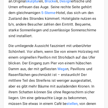
an.Original
skulptur
en,
Brücke
n,
Design
ertische und
Urnen erfreuen das Auge. Seine rechte Seite gehört
dem gleichnamigen
5-Sterne
-Hotel, das sich um den
Zustand des Strandes kümmert. Hotelgäste nutzen es
b/n, andere Besucher zahlen den Eintritt. Bequeme,
starke Sonnenliegen und zuverlässige Sonnenschirme
sind installiert.
Die umliegende Aussicht fasziniert mit unberührter
Schönheit. Vor allem, wenn Sie von einem Holzsteg mit
einem originellen Pavillon mit Strohdach auf das Ufer
blicken. Der Eingang zum Pier von einem hübschen
Damm aus, der mit gefliesten
Wege
n, Pavillons und
Rasenflächen geschmückt ist – erstaunlich! Der
mittlere Teil des Streifens ist weniger ausgestattet,
aber es gibt mehr Bäume mit ausladenden Kronen. In
ihrem Schatten können Sie ohne Regenschirm sicher
liegen. Um eine gebrauchte Liege zu bekommen,
müssen Sie etwas in einem Café be
stellen
, von denen