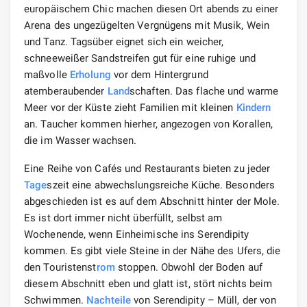
europäischem Chic machen diesen Ort abends zu einer
Arena des ungezügelten Vergnügens mit Musik, Wein
und Tanz. Tagsüber eignet sich ein weicher,
schneeweißer Sandstreifen gut für eine ruhige und
maßvolle
Erholung
vor dem Hintergrund
atemberaubender
Land
schaften. Das flache und warme
Meer vor der Küste zieht Familien mit kleinen
Kindern
an. Taucher kommen hierher, angezogen von Korallen,
die im Wasser wachsen.
Eine Reihe von Cafés und Restaurants bieten zu jeder
Tage
szeit eine abwechslungsreiche Küche. Besonders
abgeschieden ist es auf dem Abschnitt hinter der Mole.
Es ist dort immer nicht überfüllt, selbst am
Wochenende, wenn Einheimische ins Serendipity
kommen. Es gibt viele Steine ​​in der Nähe des Ufers, die
den Touristenst
rom
stoppen. Obwohl der Boden auf
diesem Abschnitt eben und glatt ist, stört nichts beim
Schwimmen.
Nachteile
von Serendipity – Müll, der von