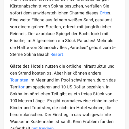
Küstenabschnitt von Sokha besuchen, verfallen Sie
sofort dem unwiderstehlichen Charme dieses
Orte
s.
Eine weite Fläche aus feinem weißen Sand, gesäumt
von einem grünen Streifen, erfreut mit jungfräulicher
Reinheit. Der azurblaue Spiegel der Bucht lockt mit
Frische, im Allgemeinen ein Stück Paradies! Mehr als
die Hälfte von Sihanoukvilles „Paradies“ gehört zum 5-
Sterne Sokha Beach
Resort
.
Gäste des Hotels nutzen die örtliche Infrastruktur und
den Strand kostenlos. Aber hier können andere
Touristen
im Meer und im Pool schwimmen, durch das
Terri
tor
ium spazieren und 10 US-Dollar bezahlen. In
Sokha im nördlichen Teil gibt es ein freies Stück von
100 Metern Länge. Es gibt normalerweise einheimische
Kinder und Touristen, die nicht im Hotel wohnen, die
herumplanschen. Der Einstieg in das wohlgewärmte
Wasser in Küstennähe ist sanft. Kein Problem für den
Aufenthalt
mit Kindern
.