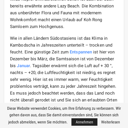
bereits erwähnte andere Lazy Beach. Die Kombination
aus unberührter Flora und Fauna mit modernem
Wohnkomfort macht einen Urlaub auf Koh Rong
Samloem zum Hochgenuss.
Wie in allen Ländern Südostasiens ist das Klima in
Kambodscha in Jahreszeiten unterteilt – trocken und
feucht. Eine günstige Zeit zum
Entspannen
ist hier von
Dezember bis März, die Samtsaison ist von Dezember
bis
Januar
. Tagsüber erwärmt sich die Luft auf + 30 °,
nachts – +20, die Luftfeuchtigkeit ist niedrig, es regnet
sehr wenig. Hier ist es immer warm, wer Feuchtigkeit
problemlos verträgt, kann zu jeder Jahreszeit hingehen.
Es muss jedoch beachtet werden, dass das Land noch
nicht überall gerodet ist und Sie sich an erlaubten Orten
ausruhen
können.
Diese Website verwendet Cookies, um Ihre Erfahrung zu verbessern. Wir
gehen davon aus, dass Sie damit einverstanden sind, Sie können sich
Die Strände von
jedoch abmelden, wenn Sie möchten.
Annehmen
Weiterlesen