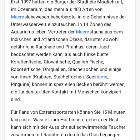
Erst 1997 hatten die Bürger der Stadt die Möglichkeit,
im Ozeanarium, das mehr als 400 Arten von
Meere
slebewesen beherbergte, in die Geheimnisse der
Unterwasserwelt einzutauchen. In 14 Zonen des
Aquariums leben Vertreter der
Meere
sfauna aus dem
Indischen und Atlantischen Ozean, darunter sowohl
gefährliche Raubhaie und Piranhas, deren Jagd
beobachtet werden kann, als auch flinke bunte
Korallenfische, Clownfische, Quallen Fische,
Roboterfische, Ohrquallen, Stachelrochen und einige
von ihnen (Krabben, Stachelrochen, See
sterne
,
Pinguine) können in speziellen Becken berührt werden,
die für den taktilen Kontakt mit Menschen konzipiert
sind.
Für Fans von Extremsportarten können Sie 15 Minuten
lang unter Wasser zum Hai hinuntergehen, der Rest
kann sich mit der Aussicht auf schwimmende Taucher
zusammen mit Raubtieren durch das Glas begnügen.