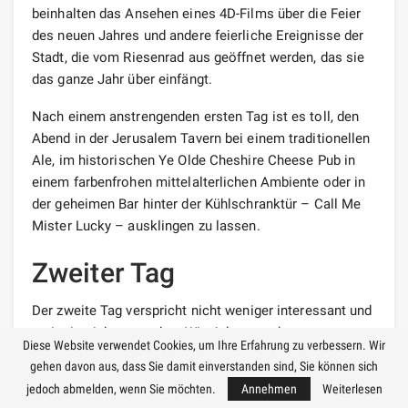
beinhalten das Ansehen eines 4D-Films über die Feier
des neuen Jahres und andere feierliche Ereignisse der
Stadt, die vom Riesenrad aus geöffnet werden, das sie
das ganze Jahr über einfängt.
Nach einem anstrengenden ersten Tag ist es toll, den
Abend in der Jerusalem Tavern bei einem traditionellen
Ale, im historischen Ye Olde Cheshire Cheese Pub in
einem farbenfrohen mittelalterlichen Ambiente oder in
der geheimen Bar hinter der Kühlschranktür – Call Me
Mister Lucky – ausklingen zu lassen.
Zweiter Tag
Der zweite Tag verspricht nicht weniger interessant und
ereignisreich zu werden. Wir ziehen uns bequem an,
Diese Website verwendet Cookies, um Ihre Erfahrung zu verbessern. Wir
frühstücken ausgiebig und vergessen nicht, das Telefon
gehen davon aus, dass Sie damit einverstanden sind, Sie können sich
aufzuladen, um eine Million schönerer und
jedoch abmelden, wenn Sie möchten.
Annehmen
Weiterlesen
unvergesslicher
Fotos
zu machen.