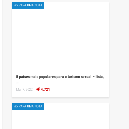
✍ PARA UMA NOTA
5 países mais populares para o turismo sexual – lista,
…
Mai 7, 2022
4.721
✍ PARA UMA NOTA