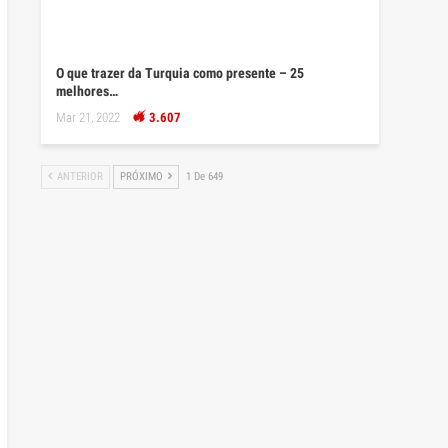
O que trazer da Turquia como presente – 25
melhores…
Mar 21, 2022
3.607
ANTERIOR
PRÓXIMO
1 De 649