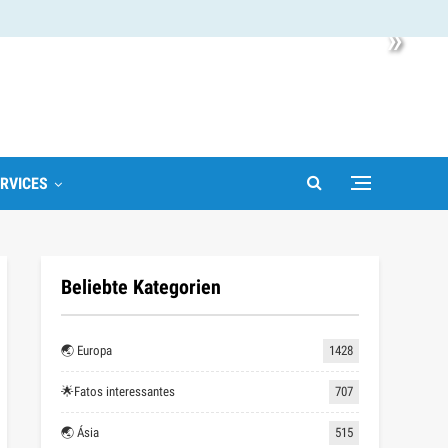
»
RVICES
Beliebte Kategorien
🌏 Europa
1428
🌟Fatos interessantes
707
🌏 Ásia
515