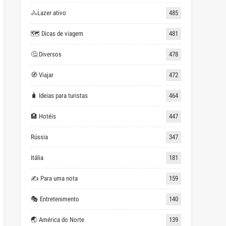
🚴Lazer ativo
485
🗺 Dicas de viagem
481
🤔 Diversos
478
🧭 Viajar
472
🧳 Ideias para turistas
464
🏨 Hotéis
447
Rússia
347
Itália
181
✍ Para uma nota
159
🎭 Entretenimento
140
🌏 América do Norte
139