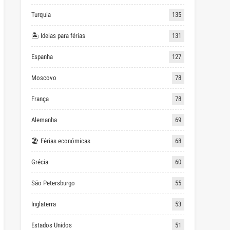
Turquia
135
🏝 Ideias para férias
131
Espanha
127
Moscovo
78
França
78
Alemanha
69
🏖 Férias económicas
68
Grécia
60
São Petersburgo
55
Inglaterra
53
Estados Unidos
51