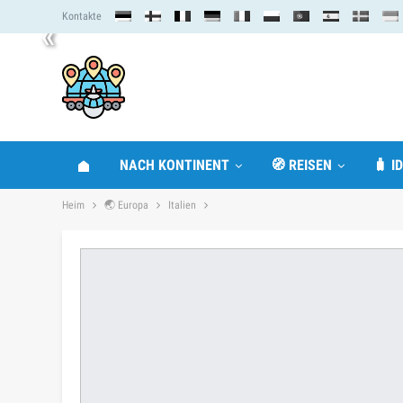
Kontakte
«
NACH KONTINENT
🧭 REISEN
🧳 I
Heim
🌏 Europa
Italien