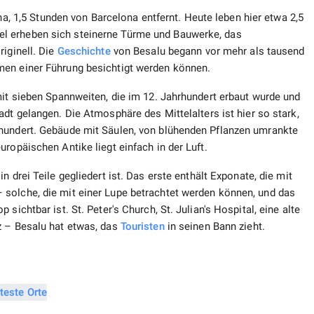
na, 1,5 Stunden von Barcelona entfernt. Heute leben hier etwa 2,5
l erheben sich steinerne Türme und Bauwerke, das
riginell. Die
Geschichte
von Besalu begann vor mehr als tausend
men einer Führung besichtigt werden können.
mit sieben Spannweiten, die im 12. Jahrhundert erbaut wurde und
adt gelangen. Die Atmosphäre des Mittelalters ist hier so stark,
rhundert. Gebäude mit Säulen, von blühenden Pflanzen umrankte
ropäischen Antike liegt einfach in der Luft.
 in drei Teile gegliedert ist. Das erste enthält Exponate, die mit
solche, die mit einer Lupe betrachtet werden können, und das
sichtbar ist. St. Peter's Church, St. Julian's Hospital, eine alte
z – Besalu hat etwas, das
Touristen
in seinen Bann zieht.