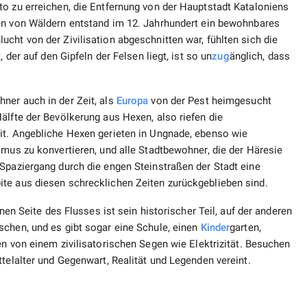
to zu erreichen, die Entfernung von der Hauptstadt Kataloniens
n von Wäldern entstand im 12. Jahrhundert ein bewohnbares
cht von der Zivilisation abgeschnitten war, fühlten sich die
 der auf den Gipfeln der Felsen liegt, ist so un
zug
änglich, dass
ner auch in der Zeit, als
Europa
von der Pest heimgesucht
älfte der Bevölkerung aus Hexen, also riefen die
it. Angebliche Hexen gerieten in Ungnade, ebenso wie
smus zu konvertieren, und alle Stadtbewohner, die der Häresie
Spaziergang durch die engen Steinstraßen der Stadt eine
te aus diesen schrecklichen Zeiten zurückgeblieben sind.
inen Seite des Flusses ist sein historischer Teil, auf der anderen
schen, und es gibt sogar eine Schule, einen
Kinder
garten,
n von einem zivilisatorischen Segen wie Elektrizität. Besuchen
telalter und Gegenwart, Realität und Legenden vereint.