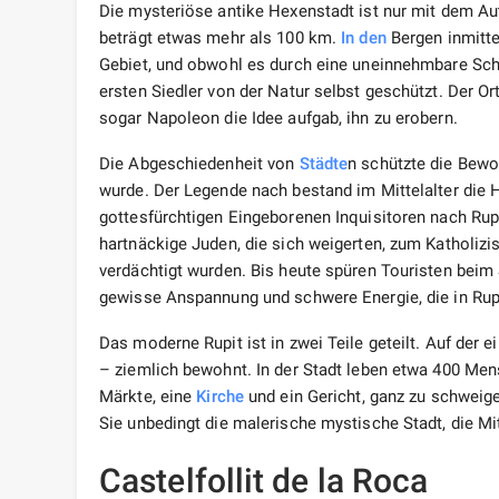
Die mysteriöse antike Hexenstadt ist nur mit dem Au
beträgt etwas mehr als 100 km.
In den
Bergen inmitte
Gebiet, und obwohl es durch eine uneinnehmbare Schlu
ersten Siedler von der Natur selbst geschützt. Der Ort,
sogar Napoleon die Idee aufgab, ihn zu erobern.
Die Abgeschiedenheit von
Städte
n schützte die Bewoh
wurde. Der Legende nach bestand im Mittelalter die H
gottesfürchtigen Eingeborenen Inquisitoren nach Rup
hartnäckige Juden, die sich weigerten, zum Katholizi
verdächtigt wurden. Bis heute spüren Touristen beim 
gewisse Anspannung und schwere Energie, die in Rupi
Das moderne Rupit ist in zwei Teile geteilt. Auf der e
– ziemlich bewohnt. In der Stadt leben etwa 400 Men
Märkte, eine
Kirche
und ein Gericht, ganz zu schweige
Sie unbedingt die malerische mystische Stadt, die Mit
Castelfollit de la Roca