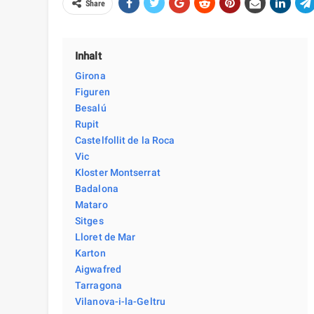
Share
Inhalt
Girona
Figuren
Besalú
Rupit
Castelfollit de la Roca
Vic
Kloster Montserrat
Badalona
Mataro
Sitges
Lloret de Mar
Karton
Aigwafred
Tarragona
Vilanova-i-la-Geltru