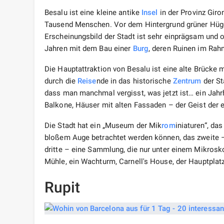
Besalu ist eine kleine antike
Insel
in der Provinz Giro
Tausend Menschen. Vor dem Hintergrund grüner Hüge
Erscheinungsbild der Stadt ist sehr einprägsam und o
Jahren mit dem Bau einer
Burg
, deren Ruinen im Rah
Die Hauptattraktion von Besalu ist eine alte Brücke 
durch die
Reise
nde in das historische
Zentrum
der St
dass man manchmal vergisst, was jetzt ist… ein Jah
Balkone, Häuser mit alten Fassaden – der Geist der eu
Die Stadt hat ein „Museum der Mik
rom
iniaturen“, das
bloßem Auge betrachtet werden können, das zweite – 
dritte – eine Sammlung, die nur unter einem Mikroskop 
Mühle, ein Wachturm, Carnell's House, der Hauptplat
Rupit