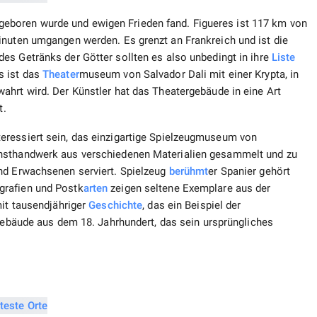
ier geboren wurde und ewigen Frieden fand. Figueres ist 117 km von
inuten umgangen werden. Es grenzt an Frankreich und ist die
des Getränks der Götter sollten es also unbedingt in ihre
Liste
s ist das
Theater
museum von Salvador Dali mit einer Krypta, in
wahrt wird. Der Künstler hat das Theatergebäude in eine Art
t.
eressiert sein, das einzigartige Spielzeugmuseum von
unsthandwerk aus verschiedenen Materialien gesammelt und zu
nd Erwachsenen serviert. Spielzeug
berühmt
er Spanier gehört
grafien und Postk
arten
zeigen seltene Exemplare aus der
mit tausendjähriger
Geschichte
, das ein Beispiel der
Gebäude aus dem 18. Jahrhundert, das sein ursprüngliches