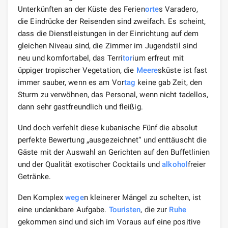
Unterkünften an der Küste des Ferien
orte
s Varadero,
die Eindrücke der Reisenden sind zweifach. Es scheint,
dass die Dienstleistungen in der Einrichtung auf dem
gleichen Niveau sind, die Zimmer im Jugendstil sind
neu und komfortabel, das Terri
tor
ium erfreut mit
üppiger tropischer Vegetation, die
Meere
sküste ist fast
immer sauber, wenn es am Vor
tag
keine gab Zeit, den
Sturm zu verwöhnen, das Personal, wenn nicht tadellos,
dann sehr gastfreundlich und fleißig.
Und doch verfehlt diese kubanische Fünf die absolut
perfekte Bewertung „ausgezeichnet“ und enttäuscht die
Gäste mit der Auswahl an Gerichten auf den Buffetlinien
und der Qualität exotischer Cocktails und
alkohol
freier
Getränke.
Den Komplex
wege
n kleinerer Mängel zu schelten, ist
eine undankbare Aufgabe.
Touristen
, die zur
Ruhe
gekommen sind und sich im Voraus auf eine positive