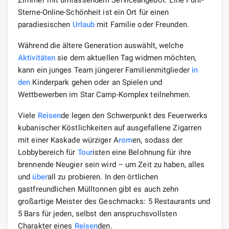
Sterne-Online-Schönheit ist ein Ort für einen
paradiesischen
Urlaub
mit Familie oder Freunden.
Während die ältere Generation auswählt, welche
Aktivitäten
sie dem aktuellen Tag widmen möchten,
kann ein junges Team jüngerer Familienmitglieder
in
den
Kinderpark gehen oder an Spielen und
Wettbewerben im Star Camp-Komplex teilnehmen.
Viele
Reisen
de legen den Schwerpunkt des Feuerwerks
kubanischer Köstlichkeiten auf ausgefallene Zigarren
mit einer Kaskade würziger A
rom
en, sodass der
Lobbybereich für
Tour
isten eine Belohnung für ihre
brennende Neugier sein wird – um Zeit zu haben, alles
und
über
all zu probieren. In den örtlichen
gastfreundlichen Mülltonnen gibt es auch zehn
großartige Meister des Geschmacks: 5 Restaurants und
5 Bars für jeden, selbst den anspruchsvollsten
Charakter eines
Reisen
den.