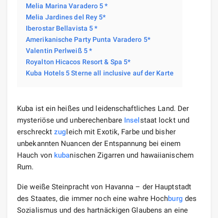
Melia Marina Varadero 5 *
Melia Jardines del Rey 5*
Iberostar Bellavista 5 *
Amerikanische Party Punta Varadero 5*
Valentin Perlweiß 5 *
Royalton Hicacos Resort & Spa 5*
Kuba Hotels 5 Sterne all inclusive auf der Karte
Kuba ist ein heißes und leidenschaftliches Land. Der
mysteriöse und unberechenbare
Insel
staat lockt und
erschreckt
zug
leich mit Exotik, Farbe und bisher
unbekannten Nuancen der Entspannung bei einem
Hauch von
kuba
nischen Zigarren und hawaiianischem
Rum.
Die weiße Steinpracht von Havanna – der Hauptstadt
des Staates, die immer noch eine wahre Hoch
burg
des
Sozialismus und des hartnäckigen Glaubens an eine