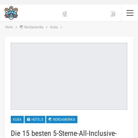
«
»
Heim
🌏 Nordamerika
Kuba
KUBA
🏨 HOTELS
🌏 NORDAMERIKA
Die 15 besten 5-Sterne-All-Inclusive-