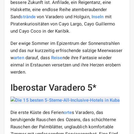
bessere Zukunft ist. Anfilade, ein Reigentanz, eine
Halskette, eine endlose Reihe atemberaubender
Sand
strände
von Varadero und Holguin,
Inseln
mit
Piratenkuriositäten von Cayo Largo, Cayo Guillermo
und Cayo Coco in der Karibik.
Der ewige Sommer im Epizentrum der Sonnenstrahlen
und das nur kurzzeitig erfrischende salzige Meerwasser
w
arten
darauf, dass
Reise
nde ihre Fantasie wieder
einmal in Erstaunen versetzen und ihre Herzen erobern
werden.
Iberostar Varadero 5*
Die erste Küste des Ferien
orte
s Varadero, das
beruhigende Rauschen des Ozeans, das schüchterne
Rauschen der Palmblätter, unglaublich komfortable
Zimmer mit umfassendem Serviceangebot. Eine Fünf-