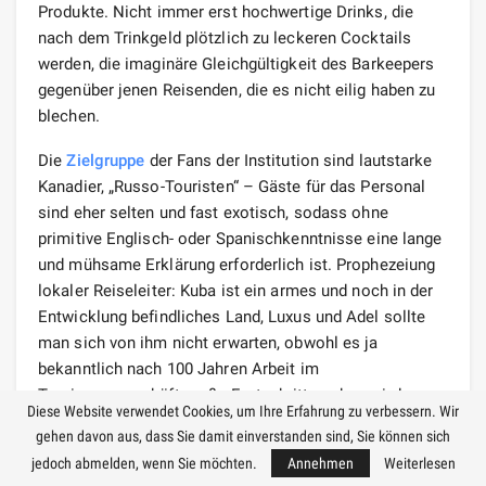
Produkte. Nicht immer erst hochwertige Drinks, die
nach dem Trinkgeld plötzlich zu leckeren Cocktails
werden, die imaginäre Gleichgültigkeit des Barkeepers
gegenüber jenen Reisenden, die es nicht eilig haben zu
blechen.
Die
Zielgruppe
der Fans der Institution sind lautstarke
Kanadier, „Russo-Touristen“ – Gäste für das Personal
sind eher selten und fast exotisch, sodass ohne
primitive Englisch- oder Spanischkenntnisse eine lange
und mühsame Erklärung erforderlich ist. Prophezeiung
lokaler Reiseleiter: Kuba ist ein armes und noch in der
Entwicklung befindliches Land, Luxus und Adel sollte
man sich von ihm nicht erwarten, obwohl es ja
bekanntlich nach 100 Jahren Arbeit im
Tourismusgeschäft große Fortschritte geben wird.
Diese Website verwendet Cookies, um Ihre Erfahrung zu verbessern. Wir
gehen davon aus, dass Sie damit einverstanden sind, Sie können sich
Royalton Hicacos Resort &
jedoch abmelden, wenn Sie möchten.
Annehmen
Weiterlesen