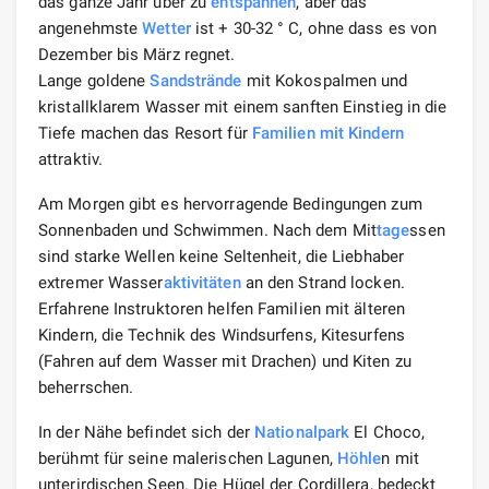
das ganze Jahr über zu
entspannen
, aber das
angenehmste
Wetter
ist + 30-32 ° C, ohne dass es von
Dezember bis März regnet.
Lange goldene
Sandstrände
mit Kokospalmen und
kristallklarem Wasser mit einem sanften Einstieg in die
Tiefe machen das Resort für
Familien mit Kindern
attraktiv.
Am Morgen gibt es hervorragende Bedingungen zum
Sonnenbaden und Schwimmen. Nach dem Mit
tage
ssen
sind starke Wellen keine Seltenheit, die Liebhaber
extremer Wasser
aktivitäten
an den Strand locken.
Erfahrene Instruktoren helfen Familien mit älteren
Kindern, die Technik des Windsurfens, Kitesurfens
(Fahren auf dem Wasser mit Drachen) und Kiten zu
beherrschen.
In der Nähe befindet sich der
Nationalpark
El Choco,
berühmt für seine malerischen Lagunen,
Höhle
n mit
unterirdischen Seen. Die Hügel der Cordillera, bedeckt