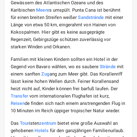
Gewässern des Atlantischen Ozeans und des
Karibischen
Meere
s umspült. Punta Cana ist berühmt
für einen breiten Streifen weißer
Sandstrände
mit einer
Länge von etwa 50 km, eingerahmt von Hainen von
Kokospalmen. Hier gibt es keine ausgeprägte
Regenzeit, Gebirgszüge schützen zuverlässig vor
starken Winden und Orkanen.
Familien mit kleinen Kindern sollten ein Hotel in der
Gegend von Bavaro wählen, wo es saubere
Strände
mit
einem sanften
Zug
ang zum Meer gibt. Das Korallenriff
lässt keine hohen Wellen durch. Feiner Korallensand
heizt nicht auf, Kinder können frei barfuß laufen. Der
Transfer
vom internationalen Flughafen ist kurz,
Reisen
de finden sich nach einem anstrengenden Flug in
10 Minuten im Reich üppiger tropischer Natur wieder.
Das
Tour
isten
zentrum
bietet eine große Auswahl an
gehobenen
Hotels
für den ganzjährigen Familienurlaub.