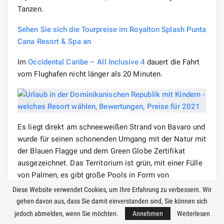
Tanzen.
Sehen Sie sich die Tourpreise im Royalton Splash Punta
Cana Resort & Spa an
Im
Occidental Caribe – All Inclusive 4
dauert die Fahrt
vom Flughafen nicht länger als 20 Minuten.
Es liegt direkt am schneeweißen Strand von Bavaro und
wurde für seinen schonenden Umgang mit der Natur mit
der Blauen Flagge und dem Green Globe Zertifikat
ausgezeichnet. Das Territorium ist grün, mit einer Fülle
von Palmen, es gibt große Pools in Form von
natürlichen Stauseen, einen Wasserpark mit Rutschen
Diese Website verwendet Cookies, um Ihre Erfahrung zu verbessern. Wir
für Kinderunterhaltung. Es gibt lustige Auf
führungen
für
gehen davon aus, dass Sie damit einverstanden sind, Sie können sich
Kinder und Themenpartys. Das Essen ist sehr
jedoch abmelden, wenn Sie möchten.
Annehmen
Weiterlesen
abwechslungsreich und befriedigt den